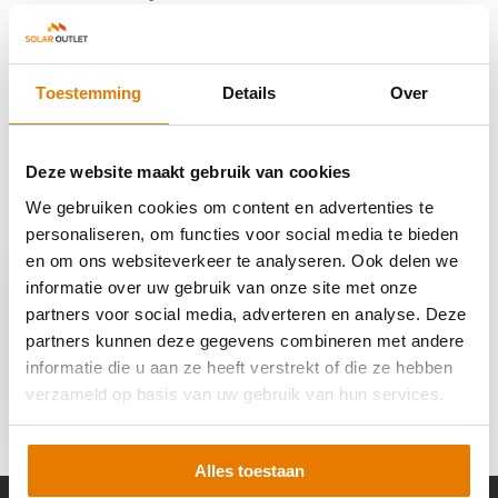
Reviews
Toestemming
Details
Over
Delen
Deze website maakt gebruik van cookies
We gebruiken cookies om content en advertenties te
Recent bekeken
personaliseren, om functies voor social media te bieden
en om ons websiteverkeer te analyseren. Ook delen we
informatie over uw gebruik van onze site met onze
partners voor social media, adverteren en analyse. Deze
partners kunnen deze gegevens combineren met andere
informatie die u aan ze heeft verstrekt of die ze hebben
BYD Battery-Box
Premium HVM 16.6
verzameld op basis van uw gebruik van hun services.
€ 6.990,-
Alles toestaan