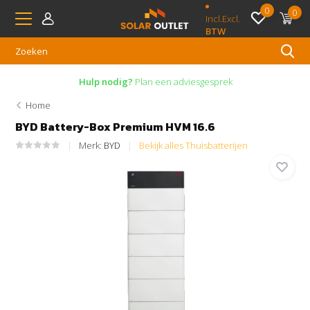
0
0
Incl.
Excl.
BTW
Hulp nodig?
Plan een adviesgesprek
Home
BYD Battery-Box Premium HVM 16.6
Merk:
BYD
Bekijk alles Thuisbatterijen