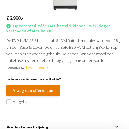
€6.990,-
Op voorraad: vóór 14:00 besteld, binnen 3 werkdagen
verzonden of af te halen
De BYD-HVM-16.6 bestaat uit 6 HVM Batterij-modules van ieder 38kg
en een Base & Cover. De universele BYD HVM batterij Box kan op
veel manieren worden gebruikt. De batterij kan voor zowel een
enkelfase als een driefase hoog voltage omvormer worden
toegepas...
Toon meer
Interesse in een installatie?
Vraag een offerte aan
Vergelijk
Productomschrijving