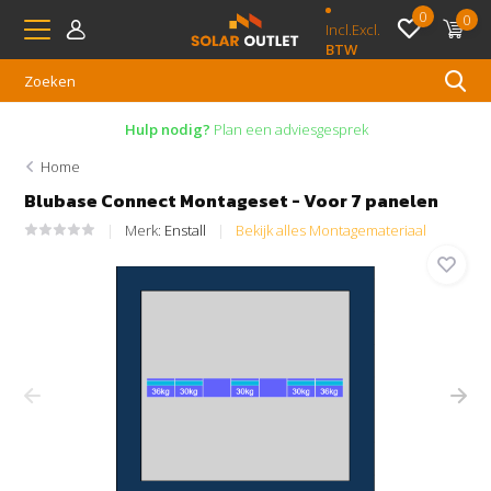
0
0
Incl.
Excl.
BTW
Hulp nodig?
Plan een adviesgesprek
Home
Blubase Connect Montageset - Voor 7 panelen
Merk:
Enstall
Bekijk alles Montagemateriaal