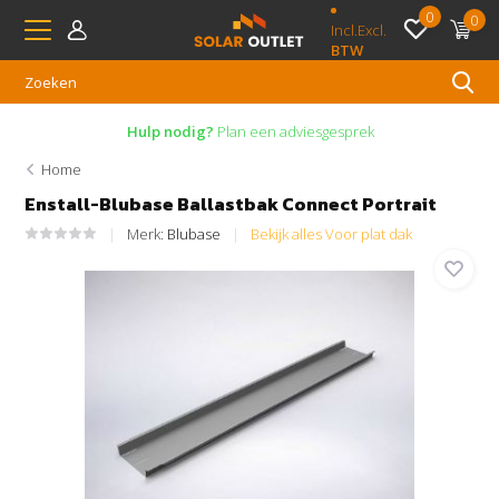
0
0
Incl.
Excl.
BTW
Hulp nodig?
Plan een adviesgesprek
Home
Enstall-Blubase Ballastbak Connect Portrait
Merk:
Blubase
Bekijk alles Voor plat dak