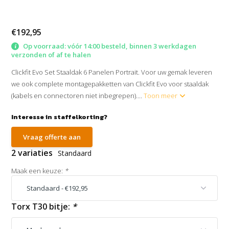
€192,95
Op voorraad: vóór 14:00 besteld, binnen 3 werkdagen
verzonden of af te halen
Clickfit Evo Set Staaldak 6 Panelen Portrait. Voor uw gemak leveren
we ook complete montagepakketten van Clickfit Evo voor staaldak
(kabels en connectoren niet inbegrepen)....
Toon meer
Interesse in staffelkorting?
Vraag offerte aan
2 variaties
Standaard
Maak een keuze:
*
Torx T30 bitje:
*