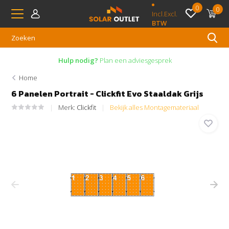
0
0
Incl.
Excl.
BTW
Hulp nodig?
Plan een adviesgesprek
Home
6 Panelen Portrait - Clickfit Evo Staaldak Grijs
Merk:
Clickfit
Bekijk alles Montagemateriaal