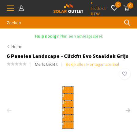
0
0
Incl.
Excl.
BTW
Hulp nodig?
Plan een adviesgesprek
Home
6 Panelen Landscape - Clickfit Evo Staaldak Grijs
Merk:
Clickfit
Bekijk alles Montagemateriaal