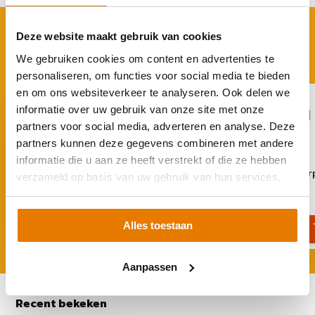
ACCESSOIRES
Deze website maakt gebruik van cookies
Rond je aankoop af
We gebruiken cookies om content en advertenties te
personaliseren, om functies voor social media te bieden
en om ons websiteverkeer te analyseren. Ook delen we
informatie over uw gebruik van onze site met onze
partners voor social media, adverteren en analyse. Deze
partners kunnen deze gegevens combineren met andere
informatie die u aan ze heeft verstrekt of die ze hebben
Clickfit Evo Kabelclip - ook voor
Clickfit Evo EPDM Adapterp
verzameld op basis van uw gebruik van hun services.
Optimizers
Golvend dak
€ 1,95
€ 2,95
Alles toestaan
Aanpassen
Recent bekeken