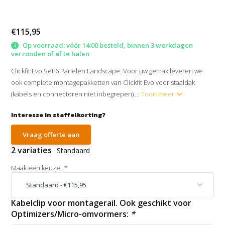
€115,95
Op voorraad: vóór 14:00 besteld, binnen 3 werkdagen
verzonden of af te halen
Clickfit Evo Set 6 Panelen Landscape. Voor uw gemak leveren we
ook complete montagepakketten van Clickfit Evo voor staaldak
(kabels en connectoren niet inbegrepen)....
Toon meer
Interesse in staffelkorting?
Vraag offerte aan
2 variaties
Standaard
Maak een keuze:
*
Kabelclip voor montagerail. Ook geschikt voor
Optimizers/Micro-omvormers:
*