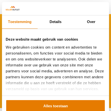
Delen
Toestemming
Details
Over
ACCESSOIRES
Rond je aankoop af
Deze website maakt gebruik van cookies
We gebruiken cookies om content en advertenties te
personaliseren, om functies voor social media te bieden
en om ons websiteverkeer te analyseren. Ook delen we
informatie over uw gebruik van onze site met onze
partners voor social media, adverteren en analyse. Deze
Clickfit Evo Kabelclip - ook voor
Optimizers
partners kunnen deze gegevens combineren met andere
informatie die u aan ze heeft verstrekt of die ze hebben
€ 1,95
verzameld op basis van uw gebruik van hun services.
Alles toestaan