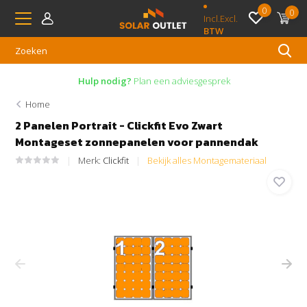
0
0
Incl.
Excl.
BTW
Hulp nodig?
Plan een adviesgesprek
Home
2 Panelen Portrait - Clickfit Evo Zwart
Montageset zonnepanelen voor pannendak
Merk:
Clickfit
Bekijk alles Montagemateriaal