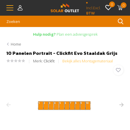
0
0
Incl.
Excl.
BTW
Hulp nodig?
Plan een adviesgesprek
Home
10 Panelen Portrait - Clickfit Evo Staaldak Grijs
Merk:
Clickfit
Bekijk alles Montagemateriaal