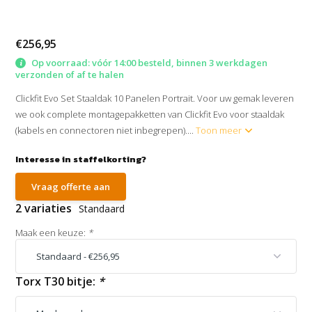
€256,95
Op voorraad: vóór 14:00 besteld, binnen 3 werkdagen
verzonden of af te halen
Clickfit Evo Set Staaldak 10 Panelen Portrait. Voor uw gemak leveren
we ook complete montagepakketten van Clickfit Evo voor staaldak
(kabels en connectoren niet inbegrepen)....
Toon meer
Interesse in staffelkorting?
Vraag offerte aan
2 variaties
Standaard
Maak een keuze:
*
Torx T30 bitje:
*