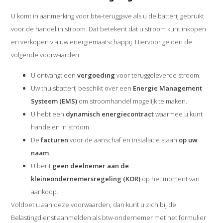
U komt in aanmerking voor btw-teruggave als u de batterij gebruikt
voor de handel in stroom. Dat betekent dat u stroom kunt inkopen
en verkopen via uw energiemaatschappij. Hiervoor gelden de
volgende voorwaarden:
U ontvangt een
vergoeding
voor teruggeleverde stroom.
Uw thuisbatterij beschikt over een
Energie Management
Systeem (EMS)
om stroomhandel mogelijk te maken.
U hebt een
dynamisch energiecontract
waarmee u kunt
handelen in stroom.
De
facturen
voor de aanschaf en installatie staan
op uw
naam
.
U bent
geen deelnemer aan de
kleineondernemersregeling (KOR)
op het moment van
aankoop.
Voldoet u aan deze voorwaarden, dan kunt u zich bij de
Belastingdienst aanmelden als btw-ondernemer met het formulier