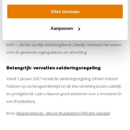
Kleineondernemersregeling (KOR)
Alles toestaan
Bent u deelnemer aan de KOR? Dan kunt u geen btw terugvragen
Aanpassen
over de aanschaf van uw thuisbatterij.
Wilt u wel btw terugvragen, dan moet u zich eerst afmelden voor de
KOR — dit kan via Mijn Belastingdienst Zakelijk, minimaal vier weken
vóór de gewenste ingangsdatum van afmelding.
Belangrijk: vervallen salderingsregeling
Vanaf 1 januari 2027 vervalt de salderingsregeling. Dit kan invloed
hebben op uw terugverdientijd en de btw-verdeling tussen zakelijk
en privégebruik. Laat u daarom goed adviseren voor u investeert in
een thuisbatterij.
Bron:
Belastingdienst – Btw en thuisbatterij (officiële website)