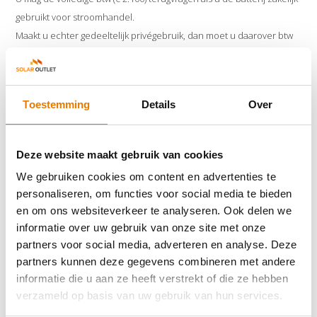
gebruikt voor stroomhandel.
Maakt u echter gedeeltelijk privégebruik, dan moet u daarover btw
terugbetalen.
Stap 1: Kosten verdelen over de herzieningsperiode
De herzieningsperiode voor een thuisbatterij is 5 jaar.
Toestemming
Details
Over
Kosten exclusief btw: € 10.000 ÷ 5 = € 2.000 per jaar
Stap 2: Berekenen van btw over privégebruik
Deze website maakt gebruik van cookies
Stel dat u de batterij voor 45% privé gebruikt:
We gebruiken cookies om content en advertenties te
Privégebruik per jaar: 45% × € 2.000 = € 900
personaliseren, om functies voor social media te bieden
Btw over privégebruik: 21% × € 900 = € 189
en om ons websiteverkeer te analyseren. Ook delen we
informatie over uw gebruik van onze site met onze
Stap 3: Btw-aangifte
partners voor social media, adverteren en analyse. Deze
In uw btw-aangifte vult u bij het privégebruik € 900 in bij ‘omzet’ en €
partners kunnen deze gegevens combineren met andere
189 bij ‘omzetbelasting’.
informatie die u aan ze heeft verstrekt of die ze hebben
Na het vijfde jaar hoeft u geen btw meer te verrekenen voor
verzameld op basis van uw gebruik van hun services.
privégebruik.