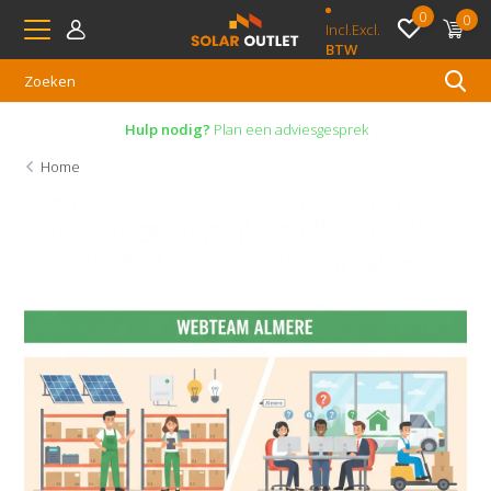
0
0
Incl.
Excl.
BTW
Hulp nodig?
Plan een adviesgesprek
Home