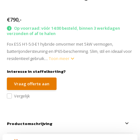
€790,-
Op voorraad: vóór 14:00 besteld, binnen 3 werkdagen
verzonden of af te halen
Fox ESS H1-5.0-E1 hybride omvormer met 5 kW vermogen,
batterijondersteuning en IP65-bescherming. Slim, stil en ideaal voor
residentieel gebruik....
Toon meer
Interesse in staffelkorting?
Vraag offerte aan
Vergelijk
Productomschrijving