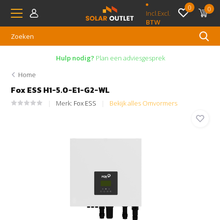
0
0
Incl.
Excl.
BTW
Hulp nodig?
Plan een adviesgesprek
Home
Fox ESS H1-5.0-E1-G2-WL
Merk:
Fox ESS
Bekijk alles Omvormers