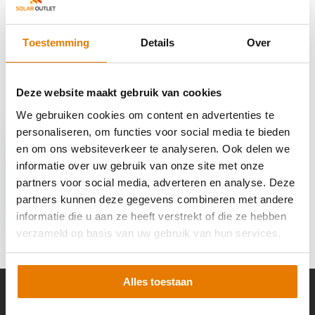
Reviews
Toestemming
Details
Over
Delen
Deze website maakt gebruik van cookies
Recent bekeken
We gebruiken cookies om content en advertenties te
personaliseren, om functies voor social media te bieden
en om ons websiteverkeer te analyseren. Ook delen we
informatie over uw gebruik van onze site met onze
partners voor social media, adverteren en analyse. Deze
partners kunnen deze gegevens combineren met andere
Fox ESS H1-5.0-E1-
G2-WL
informatie die u aan ze heeft verstrekt of die ze hebben
€ 790,-
verzameld op basis van uw gebruik van hun services.
Alles toestaan