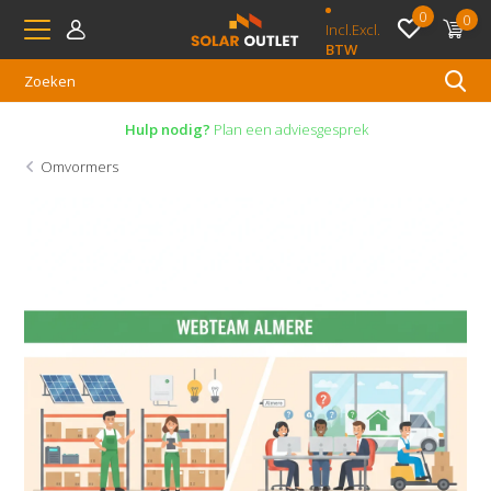
0
0
Incl.
Excl.
BTW
Hulp nodig?
Plan een adviesgesprek
Omvormers