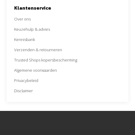
Klantenservice
Over ons
Keuzehulp & advies
Kennisbank
Verzenden & retourneren
Trusted Shops kopersbescherming
Algemene voorwaarden
Privacybeleid
Disclaimer