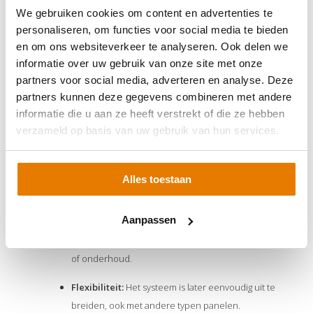
We gebruiken cookies om content en advertenties te
Power Optimizers (bijv. SolarEdge):
Achter elk paneel zit
personaliseren, om functies voor social media te bieden
een optimizer die de opbrengst per paneel maximaliseert,
en om ons websiteverkeer te analyseren. Ook delen we
waarna de stroom naar een centrale omvormer gaat.
informatie over uw gebruik van onze site met onze
partners voor social media, adverteren en analyse. Deze
Voordelen:
partners kunnen deze gegevens combineren met andere
Maximale opbrengst:
Elk paneel presteert
informatie die u aan ze heeft verstrekt of die ze hebben
onafhankelijk; schaduw op één paneel heeft geen
verzameld op basis van uw gebruik van hun services.
invloed op de rest.
Monitoring per paneel:
Je ziet via een app precies
Alles toestaan
wat elk paneel afzonderlijk doet.
Aanpassen
Veiligheid:
Het systeem kan zichzelf uitschakelen tot
een veilige spanning (SafeDC), wat veiliger is bij brand
of onderhoud.
Flexibiliteit:
Het systeem is later eenvoudig uit te
breiden, ook met andere typen panelen.