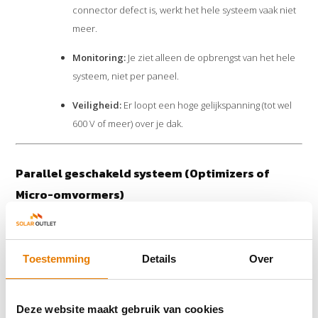
connector defect is, werkt het hele systeem vaak niet
meer.
Monitoring:
Je ziet alleen de opbrengst van het hele
systeem, niet per paneel.
Veiligheid:
Er loopt een hoge gelijkspanning (tot wel
600 V of meer) over je dak.
Parallel geschakeld systeem (Optimizers of
Micro-omvormers)
Bij een parallel systeem werken de zonnepanelen onafhankelijk
van elkaar. Dit kan op twee manieren:
Toestemming
Details
Over
Micro-omvormers (bijv. Enphase):
Achter elk paneel zit
een kleine omvormer die de stroom direct omzet naar
wisselspanning. Er is geen centrale omvormer meer nodig.
Deze website maakt gebruik van cookies