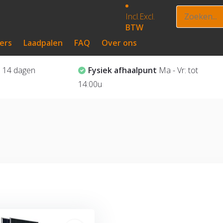
Incl.
Excl.
BTW
ers
Laadpalen
FAQ
Over ons
?
14 dagen
Fysiek afhaalpunt
Ma - Vr: tot
14:00u