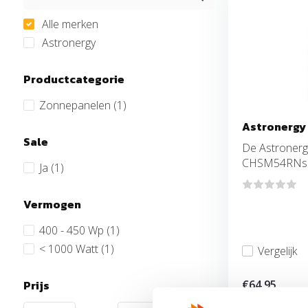
Alle merken
Astronergy
Productcategorie
Zonnepanelen
(1)
Astronergy
Sale
De Astroner
CHSM54RNs(D
Ja
(1)
Vermogen
400 - 450 Wp
(1)
< 1000 Watt
(1)
Vergelijk
Prijs
€64,95