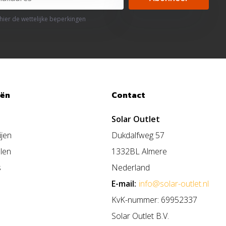
 hier de wettelijke beperkingen
eën
Contact
Solar Outlet
ijen
Dukdalfweg 57
len
1332BL Almere
s
Nederland
E-mail:
info@solar-outlet.nl
KvK-nummer: 69952337
Solar Outlet B.V.