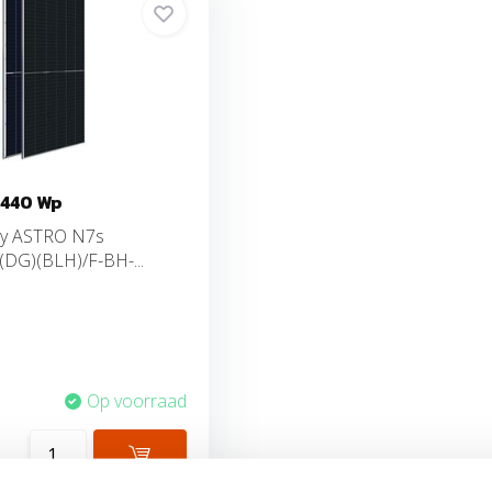
 440 Wp
gy ASTRO N7s
G)(BLH)/F-BH-...
Op voorraad