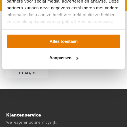
partners voor social media, adverteren en analyse. Deze
partners kunnen deze gegevens combineren met andere
informatie die u aan ze heeft verstrekt of die ze hebben
verzameld op basis van uw gebruik van hun services.
Recent bekeken
Alles toestaan
Aanpassen
Anker SOLIX X1-
H4.6K-S
€ 1.414,95
Klantenservice
We reageren zo snel mogelijk.