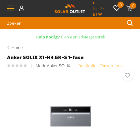
0
0
Incl.
Excl.
BTW
Hulp nodig?
Plan een adviesgesprek
Home
Anker SOLIX X1-H4.6K-S 1-fase
Merk:
Anker SOLIX
Bekijk alles Omvormers