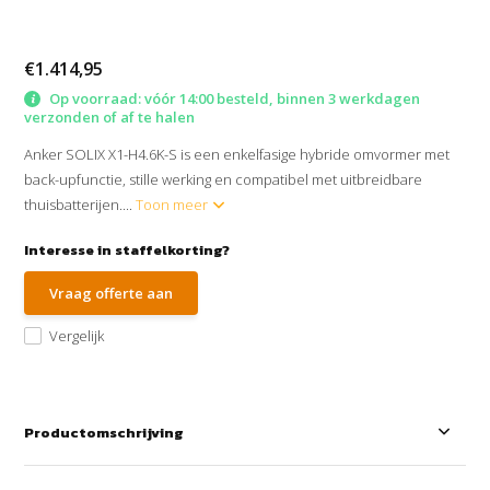
€1.414,95
Op voorraad: vóór 14:00 besteld, binnen 3 werkdagen
verzonden of af te halen
Anker SOLIX X1-H4.6K-S is een enkelfasige hybride omvormer met
back-upfunctie, stille werking en compatibel met uitbreidbare
thuisbatterijen....
Toon meer
Interesse in staffelkorting?
Vraag offerte aan
Vergelijk
Productomschrijving