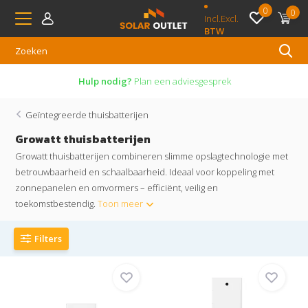
0
0
Incl.
Excl.
BTW
Niet tevreden?
14 dagen bedenktijd
Geïntegreerde thuisbatterijen
Growatt thuisbatterijen
Growatt thuisbatterijen combineren slimme opslagtechnologie met
betrouwbaarheid en schaalbaarheid. Ideaal voor koppeling met
zonnepanelen en omvormers – efficiënt, veilig en
toekomstbestendig.
Toon meer
Filters