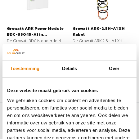
Growatt ARK Power Module
Growatt ARK-2.5H-A1 XH
BDC-95045-A1 in...
Kabel
De Growatt BDC is onderdeel
De Growatt ARK 2.5H-A1 XH
van het Growatt ARK ...
kabelset is compatibel...
Op voorraad
Op voorraad
€252,95
€47,95
Toestemming
Details
Over
Deze website maakt gebruik van cookies
Vergelijk
Vergelijk
We gebruiken cookies om content en advertenties te
personaliseren, om functies voor social media te bieden
en om ons websiteverkeer te analyseren. Ook delen we
informatie over uw gebruik van onze site met onze
partners voor social media, adverteren en analyse. Deze
partners kunnen deze gegevens combineren met andere