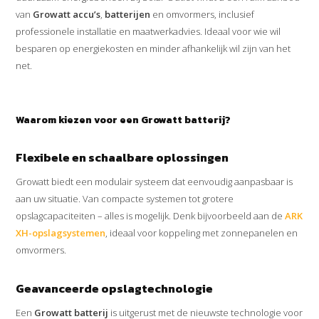
van
Growatt accu’s
,
batterijen
en omvormers, inclusief
professionele installatie en maatwerkadvies. Ideaal voor wie wil
besparen op energiekosten en minder afhankelijk wil zijn van het
net.
Waarom kiezen voor een Growatt batterij?
Flexibele en schaalbare oplossingen
Growatt biedt een modulair systeem dat eenvoudig aanpasbaar is
aan uw situatie. Van compacte systemen tot grotere
opslagcapaciteiten – alles is mogelijk. Denk bijvoorbeeld aan de
ARK
XH-opslagsystemen
, ideaal voor koppeling met zonnepanelen en
omvormers.
Geavanceerde opslagtechnologie
Een
Growatt batterij
is uitgerust met de nieuwste technologie voor