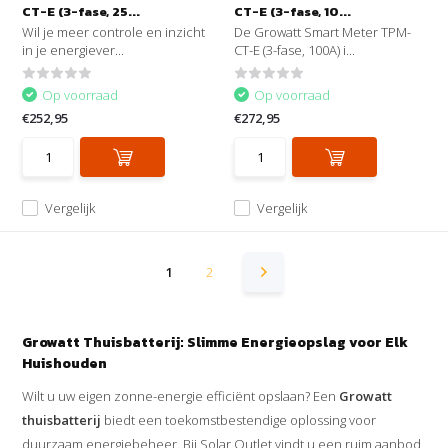
CT-E (3-fase, 25...
CT-E (3-fase, 10...
Wil je meer controle en inzicht
De Growatt Smart Meter TPM-
in je energiever...
CT-E (3-fase, 100A) i...
Op voorraad
Op voorraad
€252,95
€272,95
Vergelijk
Vergelijk
1
2
Growatt Thuisbatterij: Slimme Energieopslag voor Elk
Huishouden
Wilt u uw eigen zonne-energie efficiënt opslaan? Een
Growatt
thuisbatterij
biedt een toekomstbestendige oplossing voor
duurzaam energiebeheer. Bij Solar Outlet vindt u een ruim aanbod