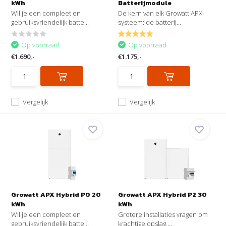
kWh
Batterijmodule
Wil je een compleet en
De kern van elk Growatt APX-
gebruiksvriendelijk batte...
systeem: de batterij...
Op voorraad
Op voorraad
€1.690,-
€1.175,-
Vergelijk
Vergelijk
Growatt APX Hybrid P0 20
Growatt APX Hybrid P2 30
kWh
kWh
Wil je een compleet en
Grotere installaties vragen om
gebruiksvriendelijk batte...
krachtige opslag....