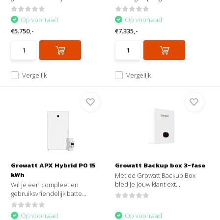
Op voorraad
Op voorraad
€5.750,-
€7.335,-
Vergelijk
Vergelijk
Growatt APX Hybrid P0 15
Growatt Backup box 3-fase
kWh
Met de Growatt Backup Box
bied je jouw klant ext...
Wil je een compleet en
gebruiksvriendelijk batte...
Op voorraad
Op voorraad