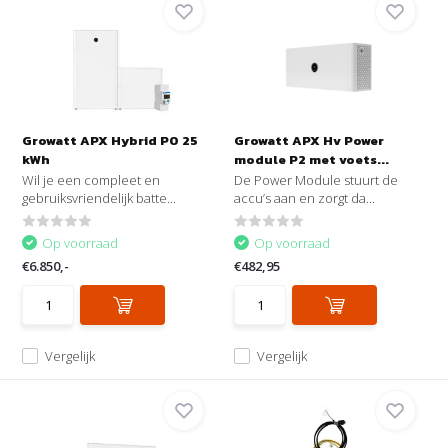
Growatt APX Hybrid P0 25
Growatt APX Hv Power
kWh
module P2 met voets...
Wil je een compleet en
De Power Module stuurt de
gebruiksvriendelijk batte...
accu’s aan en zorgt da...
Op voorraad
Op voorraad
€6.850,-
€482,95
Vergelijk
Vergelijk