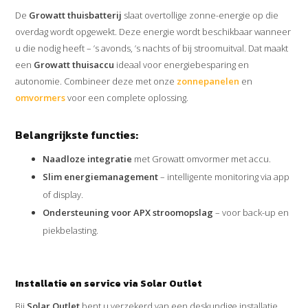
De
Growatt thuisbatterij
slaat overtollige zonne-energie op die
overdag wordt opgewekt. Deze energie wordt beschikbaar wanneer
u die nodig heeft – ’s avonds, ’s nachts of bij stroomuitval. Dat maakt
een
Growatt thuisaccu
ideaal voor energiebesparing en
autonomie. Combineer deze met onze
zonnepanelen
en
omvormers
voor een complete oplossing.
Belangrijkste functies:
Naadloze integratie
met Growatt omvormer met accu.
Slim energiemanagement
– intelligente monitoring via app
of display.
Ondersteuning voor APX stroomopslag
– voor back-up en
piekbelasting.
Installatie en service via Solar Outlet
Bij
Solar Outlet
bent u verzekerd van een deskundige installatie