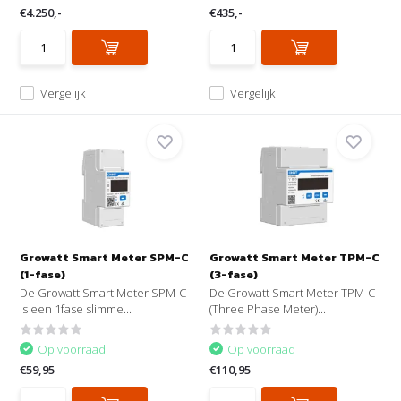
€4.250,-
€435,-
Vergelijk
Vergelijk
Growatt Smart Meter SPM-C
Growatt Smart Meter TPM-C
(1-fase)
(3-fase)
De Growatt Smart Meter SPM-C
De Growatt Smart Meter TPM-C
is een 1fase slimme...
(Three Phase Meter)...
Op voorraad
Op voorraad
€59,95
€110,95