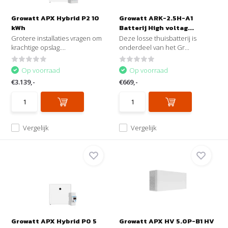
Growatt APX Hybrid P2 10
Growatt ARK-2.5H-A1
kWh
Batterij High voltag...
Grotere installaties vragen om
Deze losse thuisbatterij is
krachtige opslag....
onderdeel van het Gr...
Op voorraad
Op voorraad
€3.139,-
€669,-
Vergelijk
Vergelijk
Growatt APX Hybrid P0 5
Growatt APX HV 5.0P-B1 HV