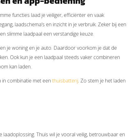
len en app-bediening
 functies laad je veiliger, efficiënter en vaak
gang, laadschema’s en inzicht in je verbruik. Zeker bij een
 een slimme laadpaal een verstandige keuze.
n je woning en je auto. Daardoor voorkom je dat de
ken. Ook kun je een laadpaal steeds vaker combineren
room kan laden.
jn in combinatie met een
thuisbatterij
. Zo stem je het laden
 laadoplossing. Thuis wil je vooral veilig, betrouwbaar en