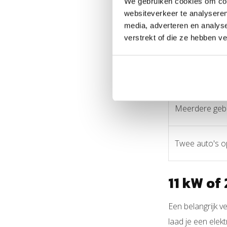
We gebruiken cookies om cont
Laden bij huis
websiteverkeer te analyseren
media, adverteren en analys
Bedrijf of kan
verstrekt of die ze hebben v
Voorkomen van
Meerdere gebr
Twee auto's o
11 kW of
Een belangrijk v
laad je een elek