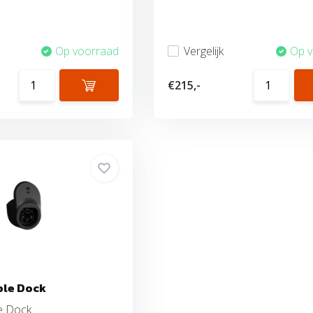
Op voorraad
Vergelijk
Op 
€215,-
ble Dock
e Dock.