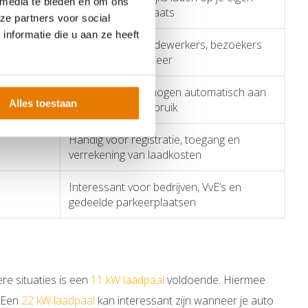
 media te bieden en om ons
oprit of parkeerplaats
ze partners voor social
nformatie die u aan ze heeft
Geschikt voor medewerkers, bezoekers
en wagenparkbeheer
Past het laadvermogen automatisch aan
Alles toestaan
op het stroomverbruik
Handig voor registratie, toegang en
verrekening van laadkosten
Interessant voor bedrijven, VvE’s en
gedeelde parkeerplaatsen
ere situaties is een
11 kW laadpaal
voldoende. Hiermee
. Een
22 kW laadpaal
kan interessant zijn wanneer je auto