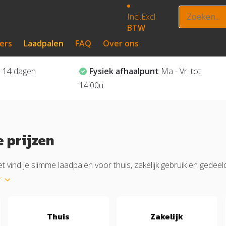
Incl.
Excl.
BTW
ers
Laadpalen
FAQ
Over ons
?
14 dagen
Fysiek afhaalpunt
Ma - Vr: tot
14:00u
 prijzen
et vind je slimme laadpalen voor thuis, zakelijk gebruik en gede
r
Thuis
Zakelijk