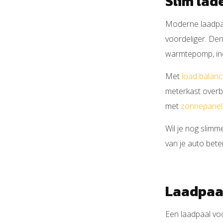
Slim lad
Moderne laadpale
voordeliger. De
warmtepomp, indu
Met
load balanc
meterkast overb
met
zonnepanel
Wil je nog slimm
van je auto bete
Laadpaal
Een laadpaal voo