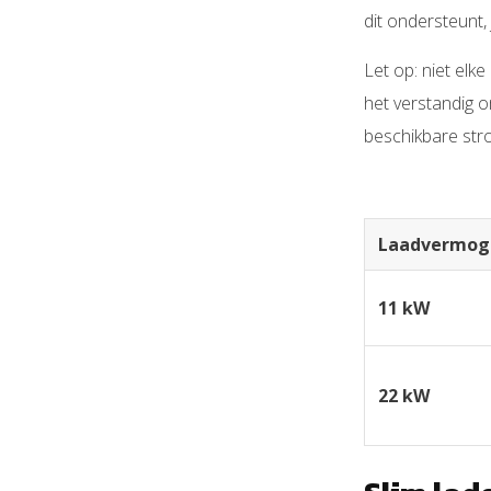
dit ondersteunt,
Let op: niet elk
het verstandig o
beschikbare str
Laadvermog
11 kW
22 kW