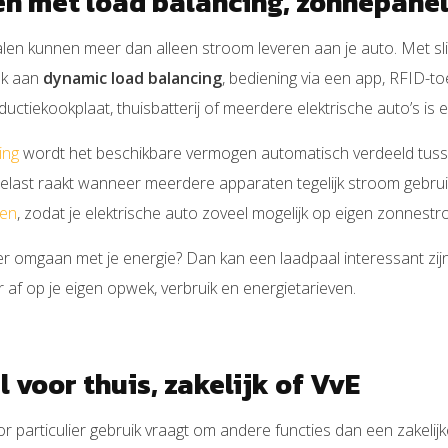
en met load balancing, zonnepane
n kunnen meer dan alleen stroom leveren aan je auto. Met slimme
nk aan
dynamic load balancing
, bediening via een app, RFID-toe
ctiekookplaat, thuisbatterij of meerdere elektrische auto’s is
ing
wordt het beschikbare vermogen automatisch verdeeld tusse
elast raakt wanneer meerdere apparaten tegelijk stroom gebrui
en
, zodat je elektrische auto zoveel mogelijk op eigen zonnest
er omgaan met je energie? Dan kan een laadpaal interessant zi
r af op je eigen opwek, verbruik en energietarieven.
 voor thuis, zakelijk of VvE
r particulier gebruik vraagt om andere functies dan een zakelijke