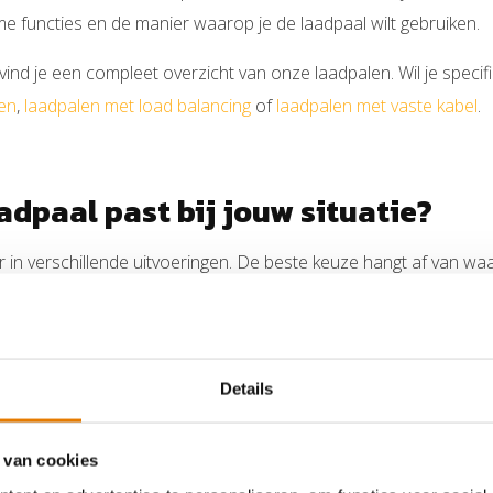
mme functies en de manier waarop je de laadpaal wilt gebruiken.
ind je een compleet overzicht van onze laadpalen. Wil je speci
len
,
laadpalen met load balancing
of
laadpalen met vaste kabel
.
adpaal past bij jouw situatie?
r in verschillende uitvoeringen. De beste keuze hangt af van waa
bruiken zoals load balancing, app-bediening, RFID of verrekening
.
Details
Geschikte laadpaal
 van cookies