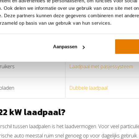
ent en advertenties te personaliseren, om functies voor social
Laadpaal voor thuis
. Ook delen we informatie over uw gebruik van onze site met on
e. Deze partners kunnen deze gegevens combineren met andere i
toor
Zakelijke laadpaal
erzameld op basis van uw gebruik van hun services.
 overbelasting
Laadpaal met load balancing
Aanpassen
uikers
Laadpaal met pasjessysteem
pladen
Dubbele laadpaal
 22 kW laadpaal?
erschil tussen laadpalen is het laadvermogen. Voor veel particuli
trische auto meestal ruim snel genoeg op voor dagelijks gebruik