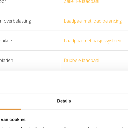
toor
Zakelijke laadpaal
 overbelasting
Laadpaal met load balancing
uikers
Laadpaal met pasjessysteem
pladen
Dubbele laadpaal
 22 kW laadpaal?
erschil tussen laadpalen is het laadvermogen. Voor veel particuli
Details
trische auto meestal ruim snel genoeg op voor dagelijks gebruik
 je sneller wilt laden of wanneer de laadpaal door meerdere geb
 van cookies
e elektrische auto kan met 22 kW laden. Ook je meterkast en aan