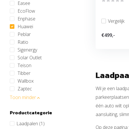
Easee
EcoFlow
Enphase
Vergelijk
Huawei
Peblar
€499,-
Ratio
Sigenergy
Solar Outlet
Teison
Laadpaal
Tibber
Wallbox
Wil je een laadpa
Zaptec
parkeerplaatsen.
Toon minder
één auto wilt op
Productcategorie
aansluiting, sli
Laadpalen
(1)
Op deze pagina v