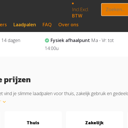
Incl.
Excl.
BTW
ers
Laadpalen
FAQ
Over ons
?
14 dagen
Fysiek afhaalpunt
Ma - Vr: tot
14:00u
 prijzen
et vind je slimme laadpalen voor thuis, zakelijk gebruik en gede
r
Thuis
Zakelijk