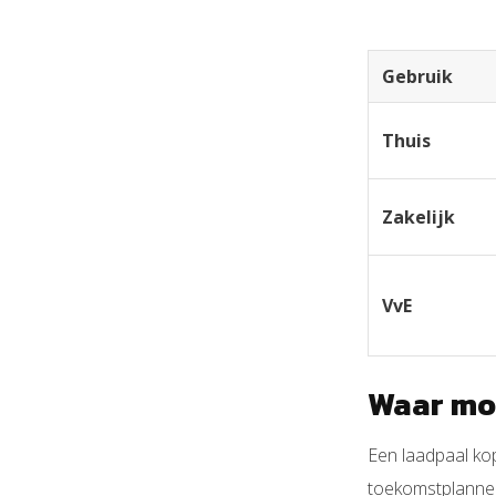
Gebruik
Thuis
Zakelijk
VvE
Waar moe
Een laadpaal kope
toekomstplannen