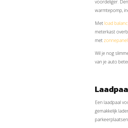
voordeliger. De
warmtepomp, indu
Met
load balanc
meterkast overb
met
zonnepanel
Wil je nog slimm
van je auto bete
Laadpaal
Een laadpaal voo
gemakkelijk lade
parkeerplaatsen 