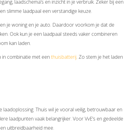
gang, laadschema’s en inzicht in je verbruik. Zeker bij een
 een slimme laadpaal een verstandige keuze.
n je woning en je auto. Daardoor voorkom je dat de
ken. Ook kun je een laadpaal steeds vaker combineren
room kan laden.
jn in combinatie met een
thuisbatterij
. Zo stem je het laden
 laadoplossing. Thuis wil je vooral veilig, betrouwbaar en
rdere laadpunten vaak belangrijker. Voor VvE’s en gedeelde
 en uitbreidbaarheid mee.