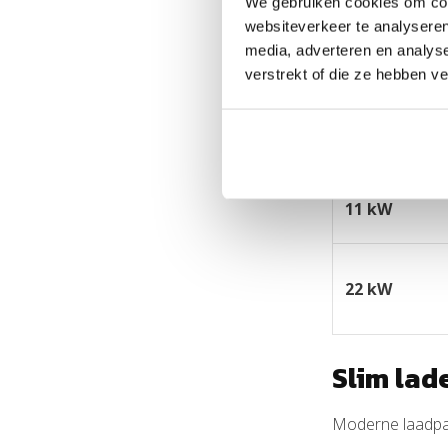
We gebruiken cookies om cont
het verstandig o
websiteverkeer te analyseren
beschikbare str
media, adverteren en analys
verstrekt of die ze hebben v
Laadvermog
11 kW
22 kW
Slim lad
Moderne laadpale