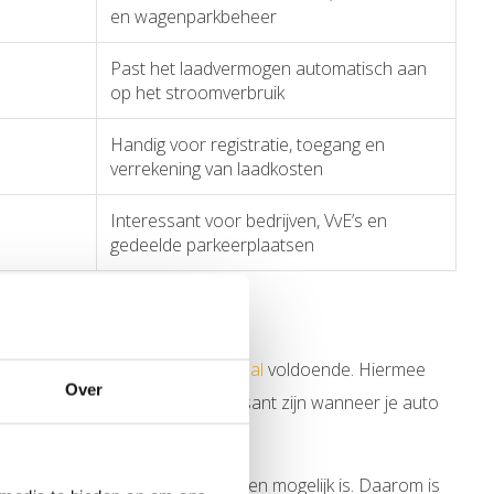
en wagenparkbeheer
Past het laadvermogen automatisch aan
op het stroomverbruik
Handig voor registratie, toegang en
verrekening van laadkosten
Interessant voor bedrijven, VvE’s en
gedeelde parkeerplaatsen
ere situaties is een
11 kW laadpaal
voldoende. Hiermee
Over
. Een
22 kW laadpaal
kan interessant zijn wanneer je auto
ruikers wordt gebruikt.
sluiting bepalen welk laadvermogen mogelijk is. Daarom is