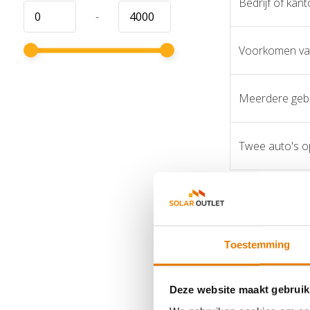
Bedrijf of kan
-
Voorkomen van
Meerdere gebr
Twee auto's o
11 kW of
Een belangrijk v
Toestemming
laad je een elek
dit ondersteunt,
Deze website maakt gebruik
Let op: niet elk