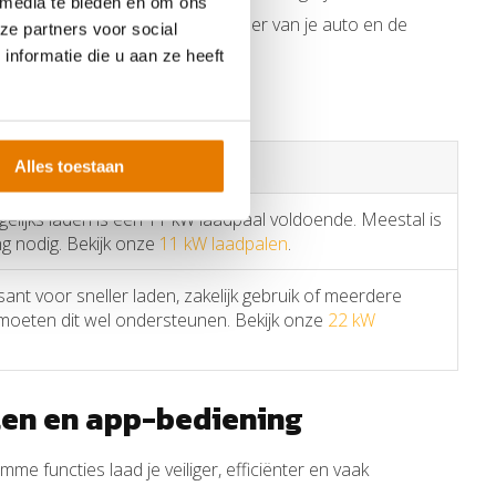
 media te bieden en om ons
jken, maar ook naar de boordlader van je auto en de
ze partners voor social
nformatie die u aan ze heeft
Alles toestaan
agelijks laden is een 11 kW laadpaal voldoende. Meestal is
ng nodig. Bekijk onze
11 kW laadpalen
.
sant voor sneller laden, zakelijk gebruik of meerdere
g moeten dit wel ondersteunen. Bekijk onze
22 kW
len en app-bediening
 functies laad je veiliger, efficiënter en vaak