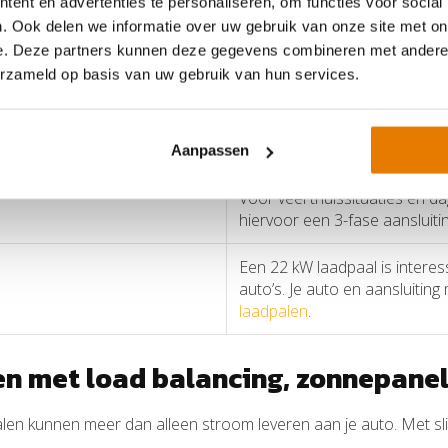
ent en advertenties te personaliseren, om functies voor social
m niet alleen naar het maximale vermogen van de laadpaal te ki
. Ook delen we informatie over uw gebruik van onze site met on
oomaansluiting.
e. Deze partners kunnen deze gegevens combineren met andere i
erzameld op basis van uw gebruik van hun services.
en
Advies
Aanpassen
Voor veel thuissituaties en d
hiervoor een 3-fase aansluiti
Een 22 kW laadpaal is interes
auto’s. Je auto en aansluitin
laadpalen
.
en met load balancing, zonnepane
n kunnen meer dan alleen stroom leveren aan je auto. Met slimme