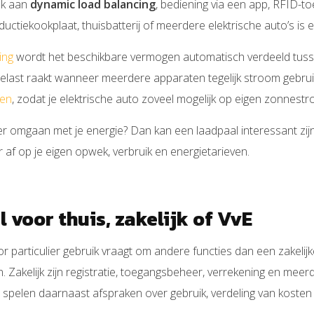
nk aan
dynamic load balancing
, bediening via een app, RFID-toe
ctiekookplaat, thuisbatterij of meerdere elektrische auto’s is
ing
wordt het beschikbare vermogen automatisch verdeeld tusse
elast raakt wanneer meerdere apparaten tegelijk stroom gebrui
en
, zodat je elektrische auto zoveel mogelijk op eigen zonnest
er omgaan met je energie? Dan kan een laadpaal interessant zi
r af op je eigen opwek, verbruik en energietarieven.
 voor thuis, zakelijk of VvE
r particulier gebruik vraagt om andere functies dan een zakelijke
n. Zakelijk zijn registratie, toegangsbeheer, verrekening en mee
spelen daarnaast afspraken over gebruik, verdeling van kosten